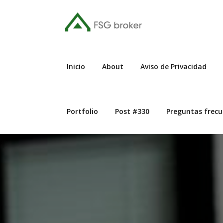
Ir
al
contenido
Inicio
About
Aviso de Privacidad
Portfolio
Post #330
Preguntas frecu