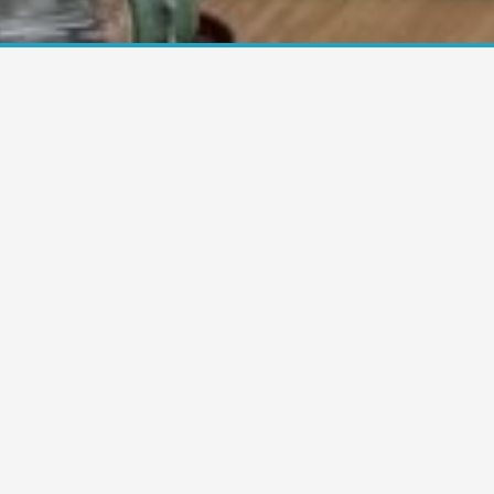
Nuestro enfoque
Ser los líderes de colocación de
créditos hipotecarios en el
país. Los socios tienen más de