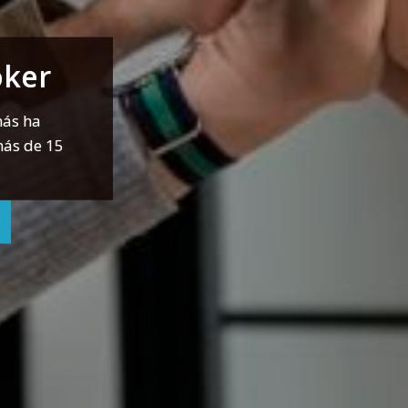
oker
más ha
más de 15